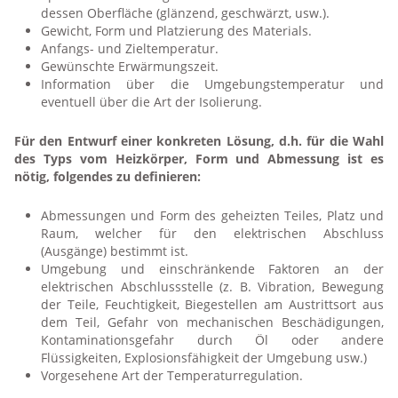
Heizkörper mit offenstehendem Draht
dessen Oberfläche (glänzend, geschwärzt, usw.).
(Keramikheizkörper, Glimmerheizkörper)
Gewicht, Form und Platzierung des Materials.
Anfangs- und Zieltemperatur.
Gewünschte Erwärmungszeit.
Erwärmung von Gasen
Information über die Umgebungstemperatur und
eventuell über die Art der Isolierung.
Erwärmung von Flüssigkeiten
Für den Entwurf einer konkreten Lösung, d.h. für die Wahl
Kontakterwärmung von festen Stoffen
des Typs vom Heizkörper, Form und Abmessung ist es
nötig, folgendes zu definieren:
Infraroterwärmung
Abmessungen und Form des geheizten Teiles, Platz und
Raum, welcher für den elektrischen Abschluss
Heizkörper für Industrieapplikationen
(Ausgänge) bestimmt ist.
Umgebung und einschränkende Faktoren an der
Heizkörper für Radiatoren
elektrischen Abschlussstelle (z. B. Vibration, Bewegung
der Teile, Feuchtigkeit, Biegestellen am Austrittsort aus
dem Teil, Gefahr von mechanischen Beschädigungen,
Heizkörper und Komponenten für die Eisenbahn
Kontaminationsgefahr durch Öl oder andere
Flüssigkeiten, Explosionsfähigkeit der Umgebung usw.)
Heizkörper für das Auftauen von Honig
Vorgesehene Art der Temperaturregulation.