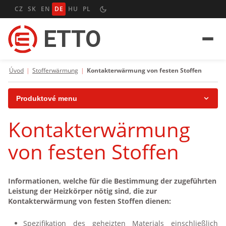
CZ
SK
EN
DE
HU
PL
ETTO
Úvod
|
Stofferwärmung
|
Kontakterwärmung von festen Stoffen
Produktové menu
Kontakterwärmung
Heizpatronen
von festen Stoffen
Rohrheizkörper
Flachrohrheizkörper
Informationen, welche für die Bestimmung der zugeführten
Heizbänder (Hohlpatronen)
Leistung der Heizkörper nötig sind, die zur
Kontakterwärmung von festen Stoffen dienen:
Flachheizkörper mit Glimmerisolierung
Spezifikation des geheizten Materials einschließlich