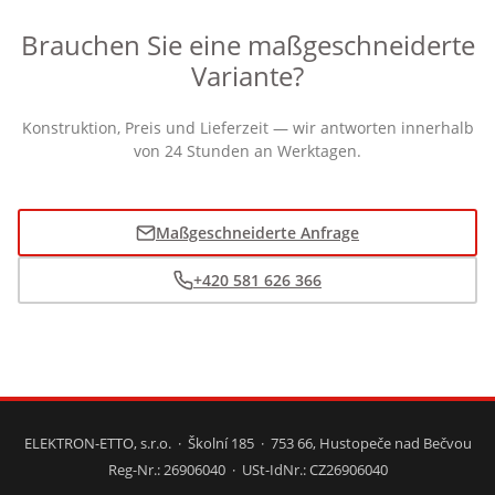
Brauchen Sie eine maßgeschneiderte
Variante?
Konstruktion, Preis und Lieferzeit — wir antworten innerhalb
von 24 Stunden an Werktagen.
Maßgeschneiderte Anfrage
+420 581 626 366
ELEKTRON-ETTO, s.r.o. · Školní 185 · 753 66, Hustopeče nad Bečvou
Reg-Nr.: 26906040 · USt-IdNr.: CZ26906040