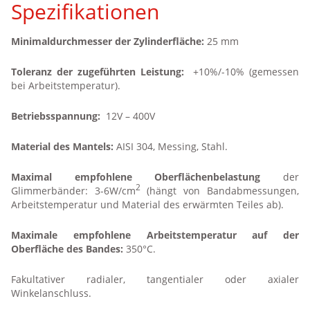
Spezifikationen
Heizkörper für Radiatoren
Heizkörper und Komponenten für die Eisenbahn
Minimaldurchmesser der Zylinderfläche:
25 mm
Heizkörper für das Auftauen von Honig
Toleranz der zugeführten Leistung:
+10%/-10% (gemessen
bei Arbeitstemperatur).
Erwärmung von galvanischen Bädern
Betriebsspannung:
12V – 400V
Heizkörper mit Kabelanschluss durch Vulkanisation
Material des Mantels:
AISI 304, Messing, Stahl.
Schuhtrockner
Maximal empfohlene Oberflächenbelastung
der
2
Glimmerbänder: 3-6W/cm
(hängt von Bandabmessungen,
Arbeitstemperatur und Material des erwärmten Teiles ab).
Maximale empfohlene Arbeitstemperatur auf der
Oberfläche des Bandes:
350°C.
Fakultativer radialer, tangentialer oder axialer
Winkelanschluss.