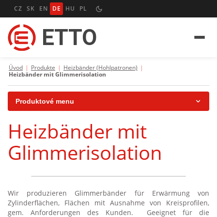
CZ
SK
EN
DE
HU
PL
ETTO
Úvod
|
Produkte
|
Heizbänder (Hohlpatronen)
|
Heizbänder mit Glimmerisolation
Produktové menu
Heizbänder mit
Heizpatronen
Glimmerisolation
Rohrheizkörper
Flachrohrheizkörper
Heizbänder (Hohlpatronen)
Wir produzieren Glimmerbänder für Erwärmung von
Zylinderflächen, Flächen mit Ausnahme von Kreisprofilen,
gem. Anforderungen des Kunden. Geeignet für die
Heizbänder mit Glimmerisolation