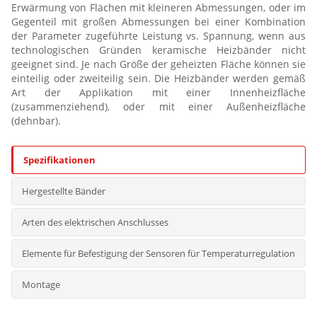
Erwärmung von Flächen mit kleineren Abmessungen, oder im
Keramische Heizbänder
Gegenteil mit großen Abmessungen bei einer Kombination
der Parameter zugeführte Leistung vs. Spannung, wenn aus
Heizhohlpatrone aus Stab, Profil 7.2×2.7
technologischen Gründen keramische Heizbänder nicht
geeignet sind. Je nach Größe der geheizten Fläche können sie
einteilig oder zweiteilig sein. Die Heizbänder werden gemäß
Flachheizkörper mit Glimmerisolierung
Art der Applikation mit einer Innenheizfläche
(zusammenziehend), oder mit einer Außenheizfläche
Heizkörper mit offenstehendem Draht
(dehnbar).
(Keramikheizkörper, Glimmerheizkörper)
Spezifikationen
Erwärmung von Gasen
Hergestellte Bänder
Erwärmung von Flüssigkeiten
Arten des elektrischen Anschlusses
Kontakterwärmung von festen Stoffen
Elemente für Befestigung der Sensoren für Temperaturregulation
Infraroterwärmung
Montage
Heizkörper für Industrieapplikationen