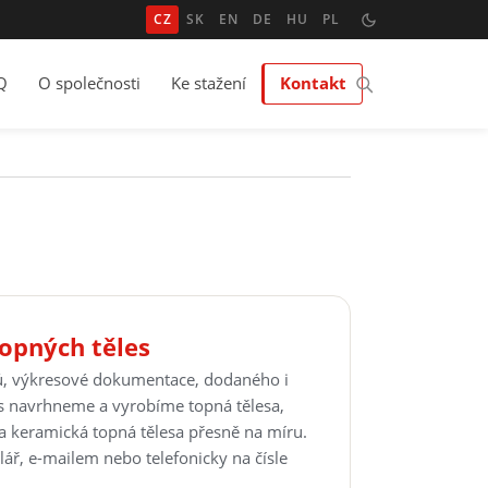
CZ
SK
EN
DE
HU
PL
Q
O společnosti
Ke stažení
Kontakt
opných těles
ů, výkresové dokumentace, dodaného i
s navrhneme a vyrobíme topná tělesa,
a keramická topná tělesa přesně na míru.
ář, e-mailem nebo telefonicky na čísle