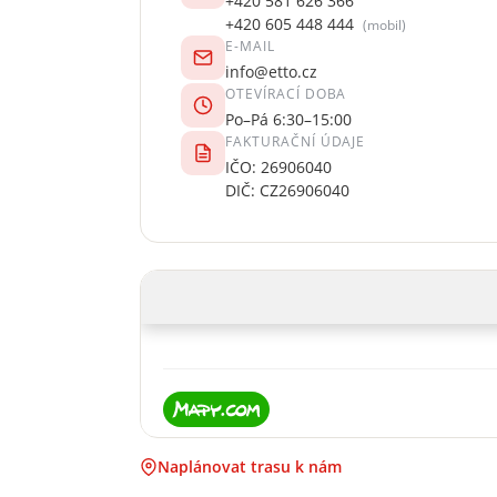
+420 581 626 366
+420 605 448 444
(mobil)
E-MAIL
info@etto.cz
OTEVÍRACÍ DOBA
Po–Pá 6:30–15:00
FAKTURAČNÍ ÚDAJE
IČO: 26906040
DIČ: CZ26906040
Naplánovat trasu k nám