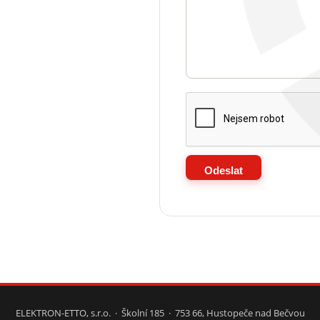
ELEKTRON-ETTO, s.r.o. · Školní 185 · 753 66, Hustopeče nad Bečvou