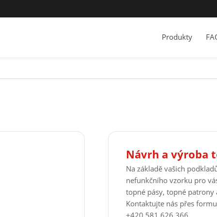
Produkty
FA
Návrh a výroba t
Na základě vašich podklad
nefunkčního vzorku pro vá
topné pásy, topné patrony 
Kontaktujte nás přes formul
+420 581 626 366.