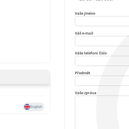
Vaše jméno
Váš e-mail
Váše telefoní číslo
Předmět
Vaše zpráva