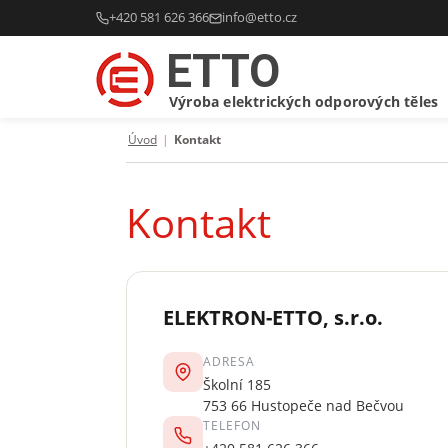
+420 581 626 366
info@etto.cz
ETTO
Výroba elektrických odporových těles
Úvod
|
Kontakt
Kontakt
ELEKTRON-ETTO, s.r.o.
ADRESA
Školní 185
753 66 Hustopeče nad Bečvou
TELEFON