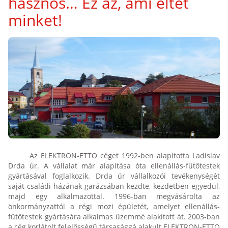
hasznos… Ez az, ami éltet
minket!
Az ELEKTRON-ETTO céget 1992-ben alapította Ladislav
Drda úr. A vállalat már alapítása óta ellenállás-fűtőtestek
gyártásával foglalkozik. Drda úr vállalkozói tevékenységét
saját családi házának garázsában kezdte, kezdetben egyedül,
majd egy alkalmazottal. 1996-ban megvásárolta az
önkormányzattól a régi mozi épületét, amelyet ellenállás-
fűtőtestek gyártására alkalmas üzemmé alakított át. 2003-ban
a cég korlátolt felelősségű társasággá alakult ELEKTRON-ETTO