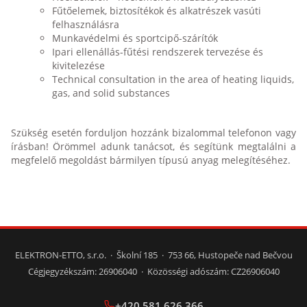
Fűtőelemek, biztosítékok és alkatrészek vasúti
felhasználásra
Munkavédelmi és sportcipő-szárítók
Ipari ellenállás-fűtési rendszerek tervezése és
kivitelezése
Technical consultation in the area of heating liquids,
gas, and solid substances
Szükség esetén forduljon hozzánk bizalommal telefonon vagy
írásban! Örömmel adunk tanácsot, és segítünk megtalálni a
megfelelő megoldást bármilyen típusú anyag melegítéséhez.
ELEKTRON-ETTO, s.r.o. · Školní 185 · 753 66, Hustopeče nad Bečvou
Cégjegyzékszám: 26906040 · Közösségi adószám: CZ26906040
+420 581 626 366