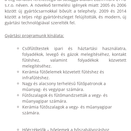
s.r.o. néven. A növekvő termelési igények miatt 2005 és 2006
között új gyártócsarnokkal bővült a telephely. 2009 és 2014
között a teljes régi gyártórészleget felújították, és modern, új
gyártási technológiával szerelték fel.
Gyártási programunk kínálata:
Csőfűtőtestek ipari és háztartási használatra,
folyadékok, levegő és gázok melegítéséhez, kontakt
fűtéshez, valamint folyadékok közvetett
melegítéséhez.
Kerámia fűtőelemek közvetett fűtéshez és
infrafűtéshez.
Nagy és alacsony terhelésű fűtőpatronok a
műanyag- és vegyipar számára.
Fűtőszalagok és fűtőmandzsetták a vegy- és
műanyagipar számára.
Kerámia fűtőszalagok a vegy- és műanyagipar
számára.
Hőérzékelők – hőelemek a hőszabályozáshoz