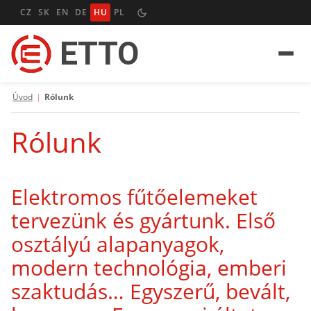
CZ
SK
EN
DE
HU
PL
ETTO
Úvod
|
Rólunk
Rólunk
Elektromos fűtőelemeket
tervezünk és gyártunk. Első
osztályú alapanyagok,
modern technológia, emberi
szaktudás… Egyszerű, bevált,