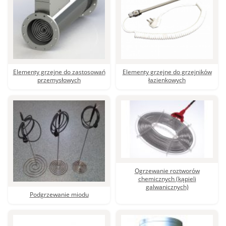
Elementy grzejne z otwartym drutem (ceramiczne,
mikowe)
Ogrzewanie gazów
Ogrzewanie cieczy
Elementy grzejne do zastosowań
Elementy grzejne do grzejników
przemysłowych
łazienkowych
Kontaktowe ogrzewanie ciał stałych
Ogrzewanie podczerwienią (panele na podczerwień)
Elementy grzejne do zastosowań przemysłowych
Elementy grzejne do grzejników łazienkowych
Ogrzewanie roztworów
chemicznych (kąpieli
Elementy grzejne i komponenty dla kolejnictwa
galwanicznych)
Podgrzewanie miodu
Podgrzewanie miodu