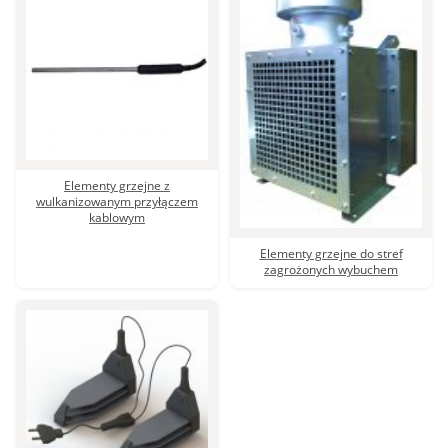
Ogrzewanie roztworów chemicznych (kąpieli
galwanicznych)
Elementy grzejne z wulkanizowanym przyłączem
kablowym
Elementy grzejne do stref zagrożonych wybuchem
Suszarki do butów
Elementy grzejne z
wulkanizowanym przyłączem
kablowym
Elementy grzejne do stref
zagrożonych wybuchem