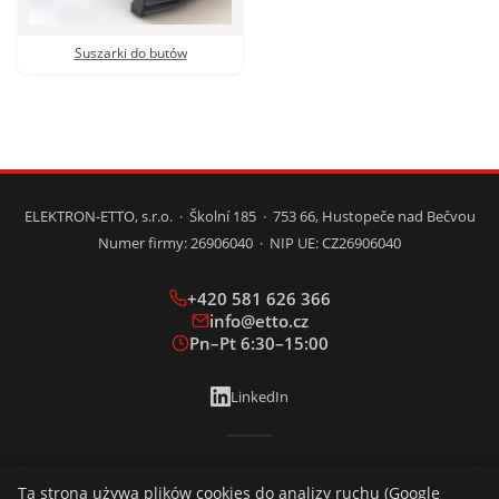
Suszarki do butów
ELEKTRON-ETTO, s.r.o. · Školní 185 · 753 66, Hustopeče nad Bečvou
Numer firmy: 26906040 · NIP UE: CZ26906040
+420 581 626 366
info@etto.cz
Pn–Pt 6:30–15:00
LinkedIn
CZ
SK
EN
DE
HU
PL
Ta strona używa plików cookies do analizy ruchu (Google