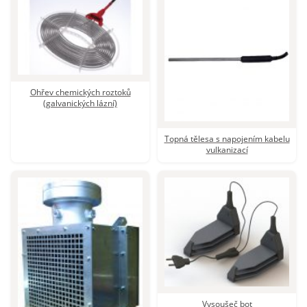
Ohřev chemických roztoků (galvanických lázní)
Topná tělesa s napojením kabelu vulkanizací
Topná tělesa do výbušného prostředí
Ohřev chemických roztoků
(galvanických lázní)
Vysoušeč bot
Topná tělesa s napojením kabelu
vulkanizací
Vysoušeč bot