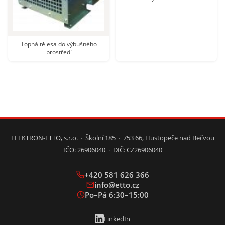
Topná tělesa do výbušného
prostředí
ELEKTRON-ETTO, s.r.o. · Školní 185 · 753 66, Hustopeče nad Bečvou
IČO: 26906040 · DIČ: CZ26906040
+420 581 626 366
info@etto.cz
Po–Pá 6:30–15:00
LinkedIn