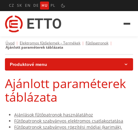
CZ
SK
EN
DE
HU
PL
ETTO
Úvod
|
Elektromos fűtőelemek – Termékek
|
Fűtőpatronok
|
Ajánlott paraméterek táblázata
Produktové menu
Ajánlott paraméterek
Fűtőpatronok
táblázata
Csőfűtőtestek
Lapos csőfűtőtestek
Ajánlások fűtőpatronok használatához
Fűtőszalagok és fűtőmandzsettek
Fűtőpatronok szabványos elektromos csatlakoztatása
Fűtőpatronok szabványos rögzítési módjai (karimák).
Csillám lapos fűtőelemek