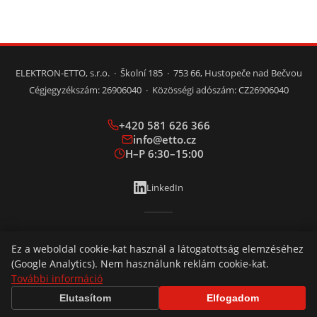
Nyílt huzalos fűtőelemek (kerámia, csillám)
Gázok fűtése
ELEKTRON-ETTO, s.r.o. · Školní 185 · 753 66, Hustopeče nad Bečvou
Cégjegyzékszám: 26906040 · Közösségi adószám: CZ26906040
Folyadékok fűtése
Szilárd anyagok fűtése – kontakt fűtés
+420 581 626 366
info@etto.cz
Infrafűtés
H–P 6:30–15:00
LinkedIn
Ipari fűtőtestek
Radiator heaters
CZ
SK
EN
DE
HU
PL
Ez a weboldal cookie-kat használ a látogatottság elemzéséhez
Vasúti fűtőelemek és alkatrészek
(Google Analytics). Nem használunk reklám cookie-kat.
További információ
Méz felmelegítése
Elutasítom
Elfogadom
Adatvédelem
© 2026 ELEKTRON-ETTO, s.r.o.
Cookies