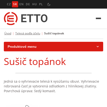
CZ
SK
EN
DE
HU
PL
ETTO
Úvod
|
Telesá podľa účelu
|
Sušič topánok
Produktové menu
Sušič topánok
Vyhrievacie patróny
Vyhrievacie telesá rúrková
Vyhrievacie telesá rúrková plochá
Jedná sa o vyhrievacie telesá k vysúšaniu obuvi. Vyhrievacie
rebrovaná časť je vytvorená odliatkom z hliníkovej zliatiny.
Vyhrievacie pásy (objímky)
Povrchová úprava: šedý komaxit.
Plochá vyhrievacie telesá sa sľudové izoláciou