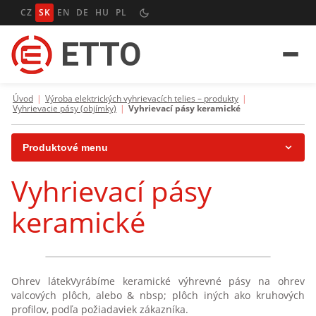
CZ
SK
EN
DE
HU
PL
ETTO
Úvod
|
Výroba elektrických vyhrievacích telies – produkty
|
Vyhrievacie pásy (objímky)
|
Vyhrievací pásy keramické
Produktové menu
Vyhrievací pásy
Vyhrievacie patróny
keramické
Vyhrievacie telesá rúrková
Vyhrievacie telesá rúrková plochá
Vyhrievacie pásy (objímky)
Ohrev látekVyrábíme keramické výhrevné pásy na ohrev
valcových plôch, alebo & nbsp; plôch iných ako kruhových
profilov, podľa požiadaviek zákazníka.
Vyhrievacie pásy sa sľudové izoláciou