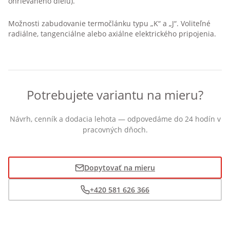
ohrievaného dielu).
Možnosti zabudovanie termočlánku typu „K“ a „J“. Voliteľné
radiálne, tangenciálne alebo axiálne elektrického pripojenia.
Potrebujete variantu na mieru?
Návrh, cenník a dodacia lehota — odpovedáme do 24 hodín v
pracovných dňoch.
Dopytovať na mieru
+420 581 626 366