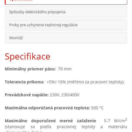
Vyhrievacie telesá do kúpeľňových radiátorov
Spôsoby elektrického pripojenia
Vyhrievacie telesá a komponenty pre železnice
Prvky pre uchytenie teplotnej regulácie
Rozpúšťanie medu
Montáž
Ohrev chemických roztokov (galvanických kúpeľov)
Specifikace
Vyhrievacie telesá s napojením kábla vulkanizáciou
Minimálny priemer pásu:
70 mm
Vyhrievacie telesá do výbušného prostredia
Tolerancia príkonu:
+5%/-10% (měřeno za pracovní teploty).
Sušič topánok
Prevádzkové napätie:
230V, 230/400V
Maximálna odporúčaná pracovná teplota:
500 °C
2
Maximálne doporučené merné zaťaženie
5-7 W/cm
(stanovuje sa podľa pracovnej teploty a materiálu