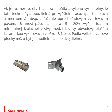
Vyhrievací pásy keramické
Ak je rozmerovo či z hľadiska napätia a výkonu vyrobiteľný, je
táto technológia použiteľná pri vyšších pracovných teplotách
Vyhrievací obojok z tyče profilu 7.2×2.7
a mernom & nbsp; zaťaženie oproti sľudovým vyhrievacím
pásom. Účinnosť pásu sa o cca 15 – 20% zvýši pridaním
Plochá vyhrievacie telesá sa sľudové izoláciou
minerálnej izolačnej vrstvy medzi kovový obvodový plášť a
keramickou vykurovaciu vložku. & Nbsp; Podľa veľkosti valcové
plochy môžu byť jednodielne alebo dvojdielne.
Ohrievací telesá s otvoreným drôtom (keramická, sľudová)
Ohrev plynov
Ohrev kvapalín
Kontaktný ohrev pevných látok
Infra ohrev
Tutco SureHeat – technológie horúceho vzduchu
Vyhrievacie telesá pre priemyselné aplikácie
Špecifikácie